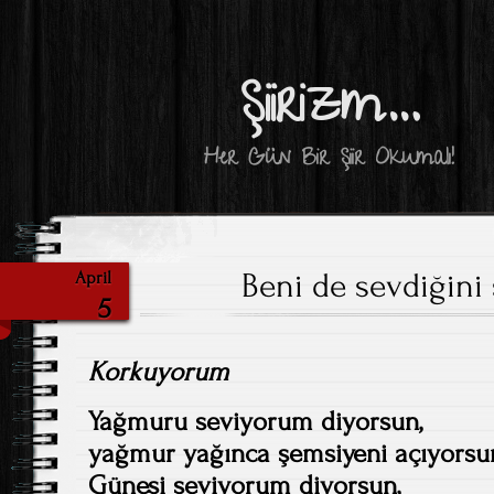
Şiirizm…
Her Gün Bir Şiir Okumalı!
Beni de sevdiğin
April
5
Korkuyorum
Yağmuru seviyorum diyorsun,
yağmur yağınca şemsiyeni açıyors
Güneşi seviyorum diyorsun,